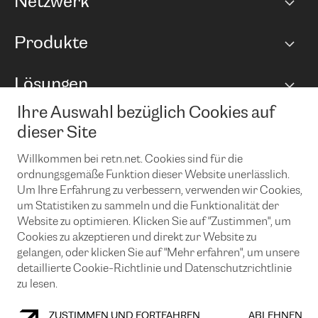
Netzwerk
Netzwerkübersicht
Produkte
Points of Presence
BGP Communities
Capacity
Lösungen
Peering-Richtlinie
Internet Anbindung
RTT Map
Ethernet und VPN
Managed Global Private Network
Ihre Auswahl bezüglich Cookies auf
News und Events
Looking glass
Remote IX
Lösungen mit BGP (Border Gateway Protocol)
dieser Site
Colocation
Ein Port
Möchten Sie mit uns in Verbindung bleiben?
Willkommen bei retn.net. Cookies sind für die
CLOUD CONNECT-Dienst
TRANSKZ
ordnungsgemäße Funktion dieser Website unerlässlich.
DDoS-Schutz
Cybersicherheit
Um Ihre Erfahrung zu verbessern, verwenden wir Cookies,
Flex IX
Email
um Statistiken zu sammeln und die Funktionalität der
Website zu optimieren. Klicken Sie auf "Zustimmen", um
Mit der Anmeldung für den Erhalt unserer News und Events
Cookies zu akzeptieren und direkt zur Website zu
stimmen Sie unseren
Datenschutzrichtlinien
zu. Sie können diesen
gelangen, oder klicken Sie auf "Mehr erfahren", um unsere
Service jederzeit ganz einfach kündigen; klicken Sie einfach auf den
detaillierte Cookie-Richtlinie und Datenschutzrichtlinie
Link unten in der Fußzeile unserer eMails.
zu lesen.
ZUSTIMMEN UND FORTFAHREN
ABLEHNEN