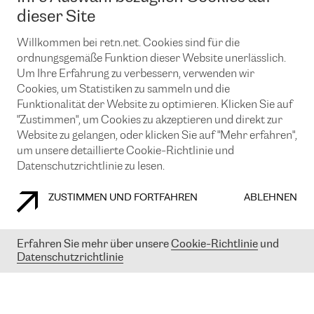
News und Events
Looking glass
dieser Site
Remote IX
Lösungen mit BGP (Border Gateway Protocol)
Colocation
Ein Port
Willkommen bei retn.net. Cookies sind für die
Möchten Sie mit uns in Verbindung bleiben?
CLOUD CONNECT-Dienst
TRANSKZ
ordnungsgemäße Funktion dieser Website unerlässlich.
DDoS-Schutz
Um Ihre Erfahrung zu verbessern, verwenden wir
Cybersicherheit
Cookies, um Statistiken zu sammeln und die
Flex IX
Email
Funktionalität der Website zu optimieren. Klicken Sie auf
"Zustimmen", um Cookies zu akzeptieren und direkt zur
Mit der Anmeldung für den Erhalt unserer News und Events
stimmen Sie unseren
Datenschutzrichtlinien
zu. Sie können diesen
Website zu gelangen, oder klicken Sie auf "Mehr erfahren",
Service jederzeit ganz einfach kündigen; klicken Sie einfach auf den
um unsere detaillierte Cookie-Richtlinie und
Link unten in der Fußzeile unserer eMails.
Datenschutzrichtlinie zu lesen.
ZUSTIMMEN UND FORTFAHREN
ABLEHNEN
COOKIE RICHTLINIEN
DATENSCHUTZRICHTLINIEN
IMPRESSUM
Erfahren Sie mehr über unsere
Cookie-Richtlinie
und
Datenschutzrichtlinie
© 2003-
2026
RETN GROUP OF COMPANIES. RETN NETWORKS LTD