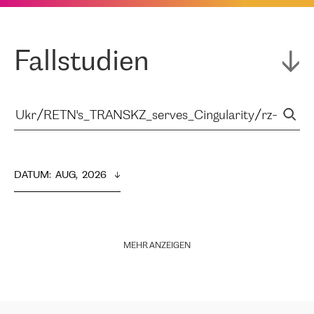
Fallstudien
DATUM
:  
AUG,  2026
MEHR ANZEIGEN