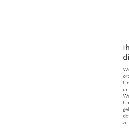
I
d
Wi
or
Um
um
We
Co
ge
de
zu 